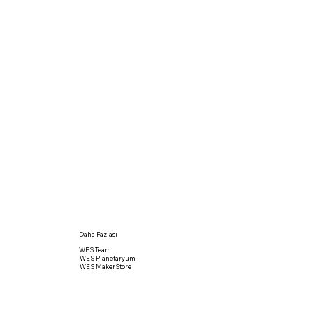
yifli vakit
eneyim olacak.
dır.
s'ı daha yakından
Daha Fazlası
WES Team
WES Planetaryum
WES MakerStore