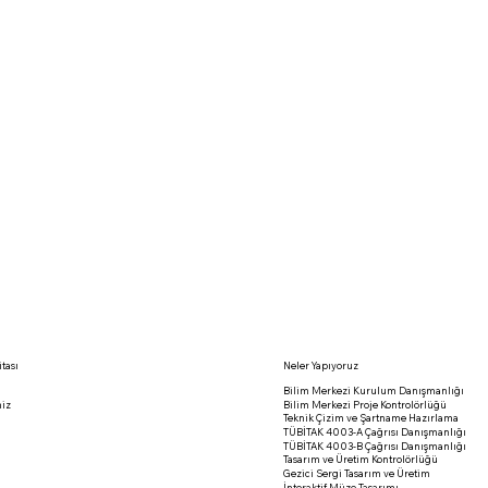
rik üretiminden, özel tasarım sergi elemanlarının üretimine kadar tüm süreçleri kendi bünyesinde
amak konusunda uzman olan WES Innovative, ziyaretçilerin Mars hakkında bilgi edinirken aynı zamanda ke
 göre esnek çözümler sunarak, her sergiyi benzersiz kılar.
rı yöneterek, müşteriye anahtar teslim bir sergi deneyimi sunar.
p, aynı zamanda uzay keşfi ve bilimsel araştırmaların heyecanını yaşayabileceğiniz unutulmaz bir d
onusunda farkındalık yaratacak ve geleceğin bilim insanlarına ilham verecek bir proje olarak öne çıkmakta
ylaştırmayı hem de uzay keşfinin heyecanını geniş kitlelere ulaştırmayı hedeflemektedir. Bu sergi, Mar
ham almak isteyen herkes için eşsiz bir fırsat sunmaktadır.
itası
Neler Yapıyoruz
Bilim Merkezi Kurulum Danışmanlığı
iz
Bilim Merkezi Proje Kontrolörlüğü
Teknik Çizim ve Şartname Hazırlama
TÜBİTAK 4003-A Çağrısı Danışmanlığı
TÜBİTAK 4003-B Çağrısı Danışmanlığı
Tasarım ve Üretim Kontrolörlüğü
Gezici Sergi Tasarım ve Üretim
İnteraktif Müze Tasarımı