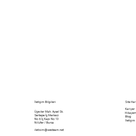
Tasarım ve Üretim Gücü: Serginin konsept tasarımından, mekan düzenlemesine, içe
gerçekleştirebilecek kapasiteye sahiptir.
Etkileşimli ve Eğitici Yaklaşım: Eğlenceli ve etkileşimli sergi deneyimleri tasarl
geçirmelerini sağlar.
Esneklik ve Özelleştirme: Müşterinin ihtiyaçlarına ve sergi mekanının özelliklerine
Anahtar Teslim Çözüm: Projenin başlangıcından tamamlanmasına kadar tüm aşamala
WES Innovative ile Mars Sergisi Deneyimi:
Mars sergisi, sadece gezegenimizdeki komşumuz hakkında bilgi edinmekle kalmayı
Özellikle genç nesillerin bilim ve teknolojiye olan ilgisini artıracak, uzay keşfi k
WES Innovative, Mars sergisini hayata geçirerek, hem bilimsel bilgiye erişimi kola
tanımak, insanlığın uzaydaki geleceğine dair vizyon geliştirmek ve yeni keşiflere il
İlginizi çekebilir;
İnteraktif Sergiler
İletişim Bilgileri
Site Har
Kariyer
Üçevler Mah. Aysel Sk.
Hikayem
Sertepe İş Merkezi
Blog
No: 6 İç Kapı No: 13
İletişim
Nilüfer / Bursa
iletisim@westeam.net